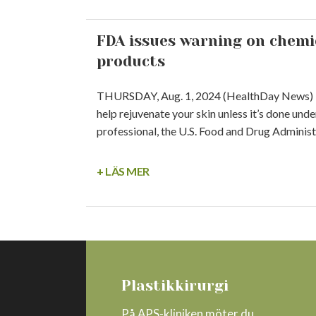
FDA issues warning on chemic
products
THURSDAY, Aug. 1, 2024 (HealthDay News) — 
help rejuvenate your skin unless it’s done unde
professional, the U.S. Food and Drug Administr
+ LÄS MER
Plastikkirurgi
På APS-kliniken möter du