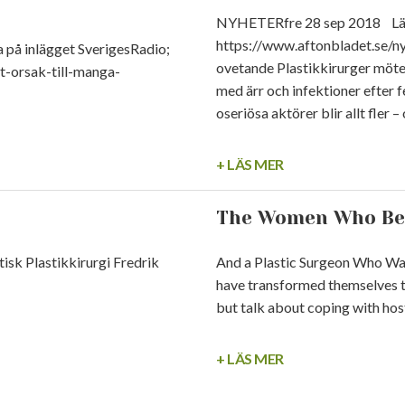
NYHETERfre 28 sep 2018 Läs 
https://www.aftonbladet.se/ny
a på inlägget SverigesRadio;
ovetande Plastikkirurger möte
et-orsak-till-manga-
med ärr och infektioner efter 
oseriösa aktörer blir allt fler –
+ LÄS MER
The Women Who Be
tisk Plastikkirurgi Fredrik
And a Plastic Surgeon Who 
have transformed themselves t
but talk about coping with hosti
+ LÄS MER