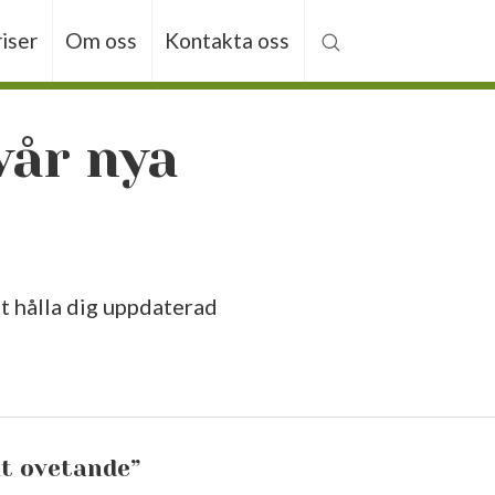
riser
Om oss
Kontakta oss
vår nya
tt hålla dig uppdaterad
lt ovetande”