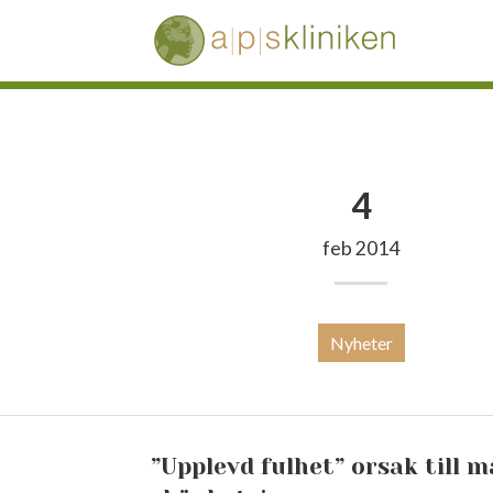
Gå
till
innehåll
4
feb 2014
Nyheter
”Upplevd fulhet” orsak till 