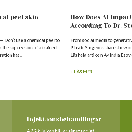
al peel skin
How Does AI Impact
According To Dr. St
Don’t use a chemical peel to
From social media to generativ
r the supervision of a trained
Plastic Surgeons shares how ne
ation has...
Läs hela artikeln Av India Espy
+ LÄS MER
Injektionsbehandlingar
APS-kliniken håller sig ständigt