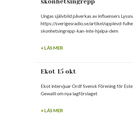
skönhetsingrepp
Ungas självbild påverkas av influensers Lyssn
https://sverigesradio.se/artikel/upplevd-fulh
skonhetsingrepp-kan-inte-hjalpa-dem
+ LÄS MER
Ekot 15 okt
Ekot intervjuar Ordf Svensk Förening för Este
Gewalli om nya lagförslaget
+ LÄS MER