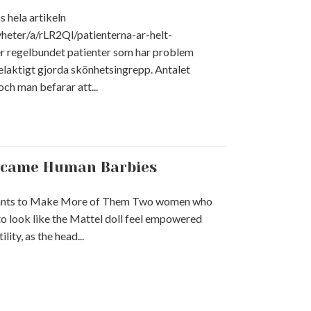
hela artikeln
heter/a/rLR2Ql/patienterna-ar-helt-
r regelbundet patienter som har problem
felaktigt gjorda skönhetsingrepp. Antalet
 och man befarar att...
came Human Barbies
Wants to Make More of Them Two women who
o look like the Mattel doll feel empowered
lity, as the head...