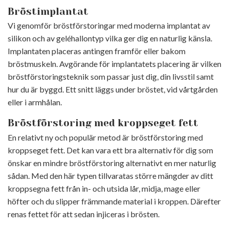
Bröstimplantat
Vi genomför bröstförstoringar med moderna implantat av
silikon och av geléhallontyp vilka ger dig en naturlig känsla.
Implantaten placeras antingen framför eller bakom
bröstmuskeln. Avgörande för implantatets placering är vilken
bröstförstoringsteknik som passar just dig, din livsstil samt
hur du är byggd. Ett snitt läggs under bröstet, vid vårtgården
eller i armhålan.
Bröstförstoring med kroppseget fett
En relativt ny och populär metod är bröstförstoring med
kroppseget fett. Det kan vara ett bra alternativ för dig som
önskar en mindre bröstförstoring alternativt en mer naturlig
sådan. Med den här typen tillvaratas större mängder av ditt
kroppsegna fett från in- och utsida lår, midja, mage eller
höfter och du slipper främmande material i kroppen. Därefter
renas fettet för att sedan injiceras i brösten.