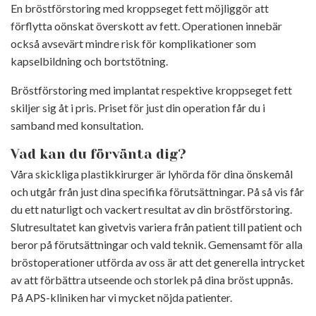
En bröstförstoring med kroppseget fett möjliggör att
förflytta oönskat överskott av fett. Operationen innebär
också avsevärt mindre risk för komplikationer som
kapselbildning och bortstötning.
Bröstförstoring med implantat respektive kroppseget fett
skiljer sig åt i pris. Priset för just din operation får du i
samband med konsultation.
Vad kan du förvänta dig?
Våra skickliga plastikkirurger är lyhörda för dina önskemål
och utgår från just dina specifika förutsättningar. På så vis får
du ett naturligt och vackert resultat av din bröstförstoring.
Slutresultatet kan givetvis variera från patient till patient och
beror på förutsättningar och vald teknik. Gemensamt för alla
bröstoperationer utförda av oss är att det generella intrycket
av att förbättra utseende och storlek på dina bröst uppnås.
På APS-kliniken har vi mycket nöjda patienter.