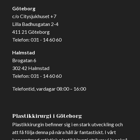
Göteborg
c/o Citysjukhuset +7
Lilla Badhusgatan 2-4
411 21 Göteborg
Telefon:
031 - 14 60 60
Halmstad
Brogatan 6
302 42 Halmstad
Telefon:
031 - 14 60 60
Telefontid, vardagar 08:00 – 16:00
Plastikkirurgi i Göteborg
Plastikkirurgin befinner sig i en stark utveckling och
att få följa denna på nära håll är fantastiskt. I vårt
konceptmed artistisk plastikkirurgi strävar vi ju också