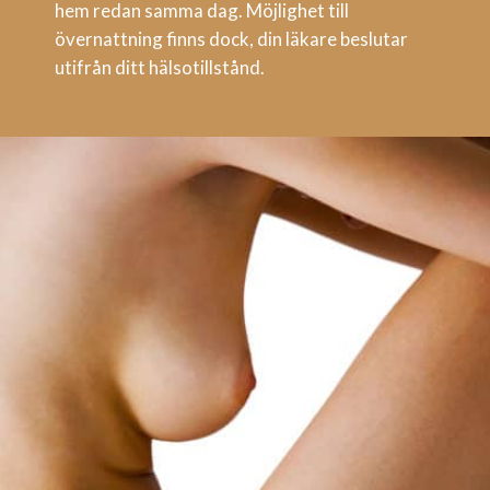
hem redan samma dag. Möjlighet till
övernattning finns dock, din läkare beslutar
utifrån ditt hälsotillstånd.