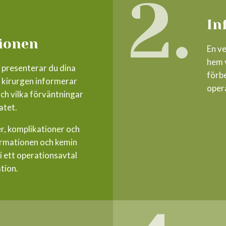
2.
In
ionen
En v
hem 
 presenterar du dina
förbe
 kirurgen informerar
oper
och vilka förväntningar
atet.
er, komplikationer och
ormationen och kemin
i ett operationsavtal
tion.