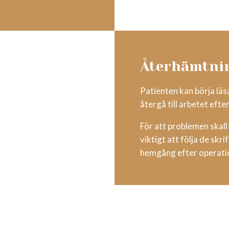
Återhämtni
Patienten kan börja läsa
återgå till arbetet efte
För att problemen skall 
viktigt att följa de skr
hemgång efter operati