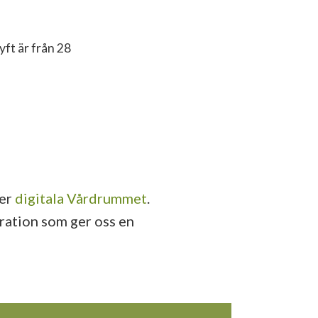
yft är från 28
ler
digitala Vårdrummet
.
aration som ger oss en