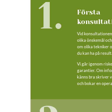
1.
Första
konsultat
Vid konsultationen
olika önskemål och
om olika tekniker 
du kan ha på result
Vi går igenom risk
garantier. Om inf
känns bra skriver v
och bokar en opera