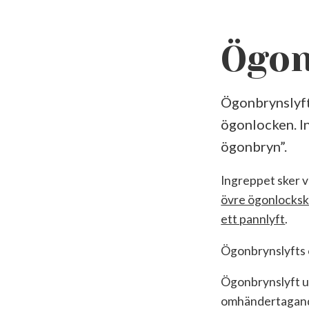
Ögon
Ögonbrynslyft
ögonlocken. I
ögonbryn”.
Ingreppet sker vi
övre ögonlocksk
ett pannlyft
.
Ögonbrynslyfts o
Ögonbrynslyft ut
omhändertagande