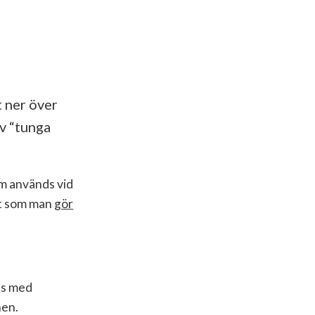
 ner över
v “tunga
om används vid
gt som man
gör
ås med
nen.