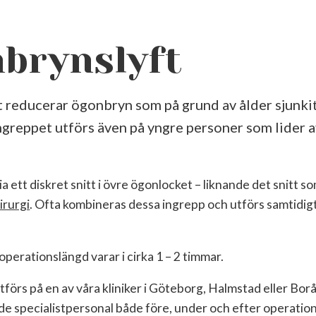
brynslyft
 reducerar ögonbryn som på grund av ålder sjunkit
ngreppet utförs även på yngre personer som lider a
a ett diskret snitt i övre ögonlocket – liknande det snitt s
irurgi
. Ofta kombineras dessa ingrepp och utförs samtidi
perationslängd varar i cirka 1 – 2 timmar.
förs på en av våra kliniker i Göteborg, Halmstad eller Bor
 specialistpersonal både före, under och efter operatio