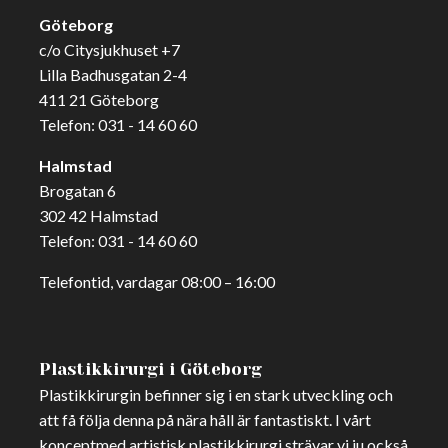
Göteborg
c/o Citysjukhuset +7
Lilla Badhusgatan 2-4
411 21 Göteborg
Telefon:
031 - 14 60 60
Halmstad
Brogatan 6
302 42 Halmstad
Telefon:
031 - 14 60 60
Telefontid, vardagar 08:00 – 16:00
Plastikkirurgi i Göteborg
Plastikkirurgin befinner sig i en stark utveckling och
att få följa denna på nära håll är fantastiskt. I vårt
konceptmed artistisk plastikkirurgi strävar vi ju också