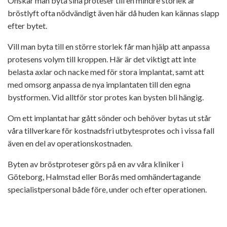
Önskar man byta sina proteser till en mindre storlek är
bröstlyft ofta nödvändigt även här då huden kan kännas slapp
efter bytet.
Vill man byta till en större storlek får man hjälp att anpassa
protesens volym till kroppen. Här är det viktigt att inte
belasta axlar och nacke med för stora implantat, samt att
med omsorg anpassa de nya implantaten till den egna
bystformen. Vid alltför stor protes kan bysten bli hängig.
Om ett implantat har gått sönder och behöver bytas ut står
våra tillverkare för kostnadsfri utbytesprotes och i vissa fall
även en del av operationskostnaden.
Byten av bröstproteser görs på en av våra kliniker i
Göteborg, Halmstad eller Borås med omhändertagande
specialistpersonal både före, under och efter operationen.