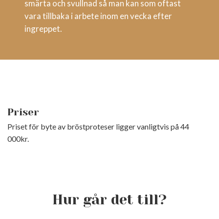
smärta och svullnad så man kan som oftast
vara tillbaka i arbete inom en vecka efter
ingreppet.
Priser
Priset för byte av bröstproteser ligger vanligtvis på 44
000kr.
Hur går det till?