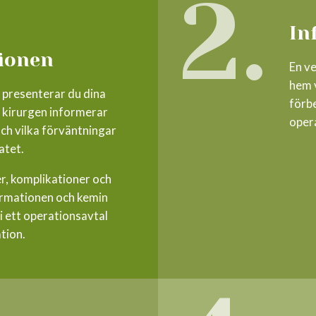
2.
In
ionen
En v
hem 
 presenterar du dina
förbe
 kirurgen informerar
oper
och vilka förväntningar
atet.
er, komplikationer och
ormationen och kemin
i ett operationsavtal
tion.