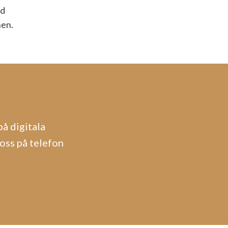
ed
nen.
å digitala
oss på telefon