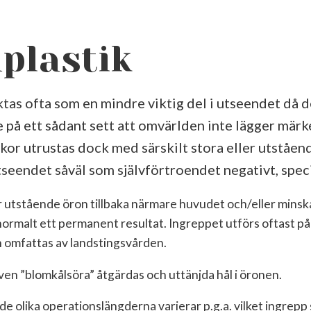
plastik
as ofta som en mindre viktig del i utseendet då d
på ett sådant sett att omvärlden inte lägger märke
r utrustas dock med särskilt stora eller utståend
seendet såväl som självförtroendet negativt, speci
r utstående öron tillbaka närmare huvudet och/eller minsk
ormalt ett permanent resultat. Ingreppet utförs oftast på
n omfattas av landstingsvården.
en ”blomkålsöra” åtgärdas och uttänjda hål i öronen.
de olika operationslängderna varierar p.g.a. vilket ingrepp