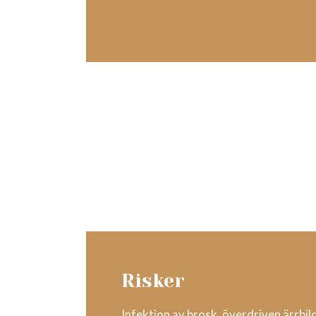
Risker
Infektion av brosk, överdriven ärrbildn