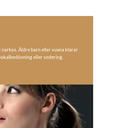
 narkos. Äldre barn eller vuxna klarar
okalbedövning eller sedering.