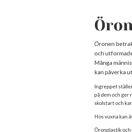
Öron
Öronen betrakt
och utformade 
Många människo
kan påverka ut
Ingreppet ställe
på dem och ger n
skolstart och ka
Hos vuxna kan äv
Öronplastik och 