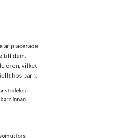
e är placerade
 till dem.
e öron, vilket
ellt hos barn.
ar storleken
 barn innan
 som utförs.