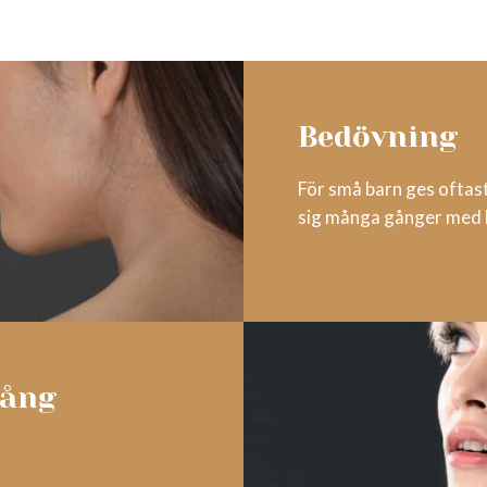
Bedövning
För små barn ges oftast
sig många gånger med l
gång