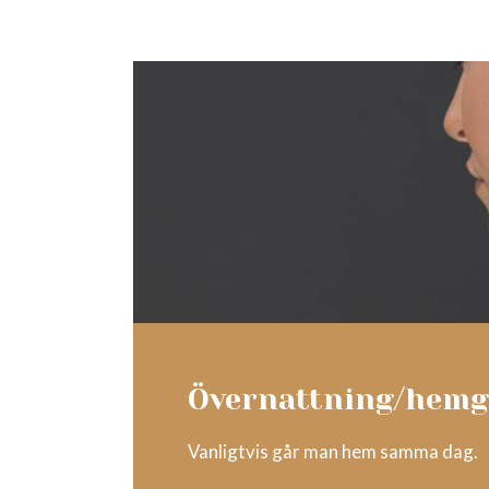
Övernattning/hem
Vanligtvis går man hem samma dag.