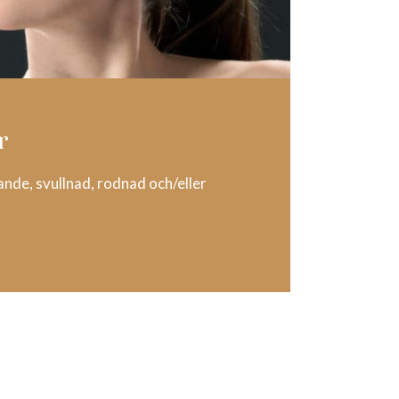
r
kande, svullnad, rodnad och/eller