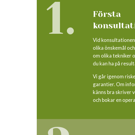
1.
Första
konsultat
Vid konsultationen
olika önskemål och
om olika tekniker 
du kan ha på result
Vi går igenom risk
garantier. Om inf
känns bra skriver v
och bokar en opera