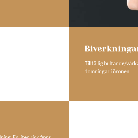
Biverkninga
Tillfällig bultande/vär
domningar i öronen.
ing. En liten risk finns