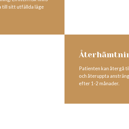
till sitt utfällda läge
Återhämtni
Patienten kan återgå ti
och återuppta ansträng
efter 1-2 månader.