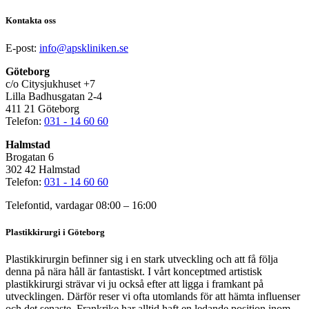
Kontakta oss
E-post:
info@apskliniken.se
Göteborg
c/o Citysjukhuset +7
Lilla Badhusgatan 2-4
411 21 Göteborg
Telefon:
031 - 14 60 60
Halmstad
Brogatan 6
302 42 Halmstad
Telefon:
031 - 14 60 60
Telefontid, vardagar 08:00 – 16:00
Plastikkirurgi i Göteborg
Plastikkirurgin befinner sig i en stark utveckling och att få följa
denna på nära håll är fantastiskt. I vårt konceptmed artistisk
plastikkirurgi strävar vi ju också efter att ligga i framkant på
utvecklingen. Därför reser vi ofta utomlands för att hämta influenser
och det senaste. Frankrike har alltid haft en ledande position inom