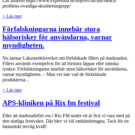
Läs artikeln https://www.expressen.se/noje/ex-on-the-beach-
profilens-ovanliga-skonhetsingrepp/
+ Läs mer
Förfalskningarna innebär stora
hälsorisker för användarna, varnar
myndigheten.
Nu larmar Läkemedelsverket om förfalskade fillers på marknaden.
Fillers används exempelvis för att förstora läppar eller minska
rynkor. Förfalskningarna innebär stora hälsorisker för användarna,
varnar myndigheten. – Man vet inte vad de förfalskade
produkterna...
+ Läs mer
APS-kliniken på Rix fm festival
Efter att marknadsfört oss i Rix FM under ett år fick vi vara med på
den slutliga festivalen. Där blev vi väl omhändertagna. Tack för en
fantastiskt trevlig kväll!