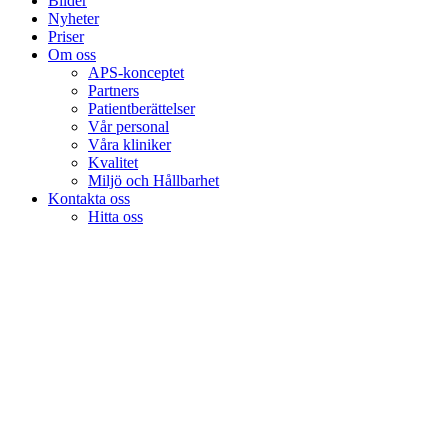
Bilder
Nyheter
Priser
Om oss
APS-konceptet
Partners
Patientberättelser
Vår personal
Våra kliniker
Kvalitet
Miljö och Hållbarhet
Kontakta oss
Hitta oss