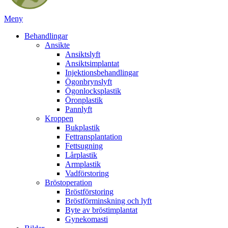
Meny
Behandlingar
Ansikte
Ansiktslyft
Ansiktsimplantat
Injektionsbehandlingar
Ögonbrynslyft
Ögonlocksplastik
Öronplastik
Pannlyft
Kroppen
Bukplastik
Fettransplantation
Fettsugning
Lårplastik
Armplastik
Vadförstoring
Bröstoperation
Bröstförstoring
Bröstförminskning och lyft
Byte av bröstimplantat
Gynekomasti